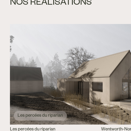
NOS RÉALISATIONS
Les percées du riparian
Les percées du riparian
Wentworth-No