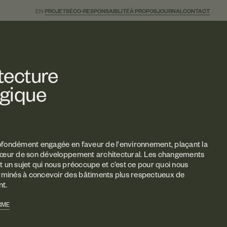
EN
PROJETS
ÉCO-RESPONSABILITÉ
À PROPOS
JOURNAL
CONTACT
tecture
gique
ofondément engagée en faveur de l'environnement, plaçant la
 cœur de son développement architectural. Les changements
t un sujet qui nous préoccupe et c’est ce pour quoi nous
inés à concevoir des bâtiments plus respectueux de
nt.
RME