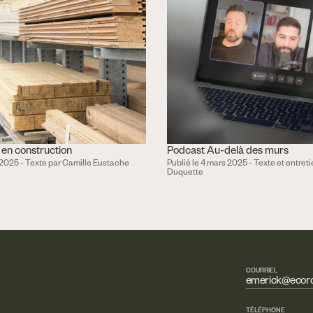
 en construction
Podcast Au-delà des murs
 2025 - Texte par Camille Eustache
Publié le 4 mars 2025 - Texte et entret
Duquette
COURRIEL
emerick@ecorc
TÉLÉPHONE