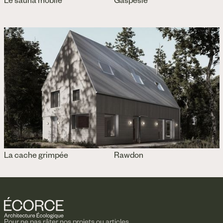
Le sauna mobile
Gaspésie
La cache grimpée
Rawdon