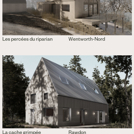
Les percées du riparian
Wentworth-Nord
La cache grimpée
Rawdon