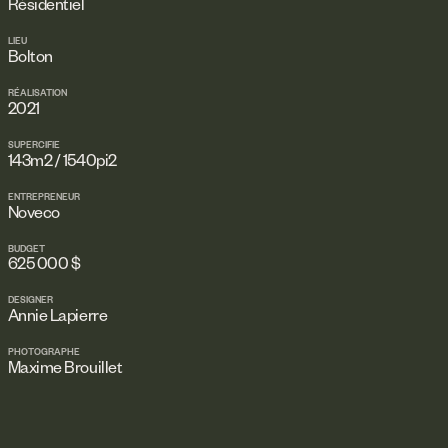
Résidentiel
LIEU
Bolton
RÉALISATION
2021
SUPERCIFIE
143m2 / 1540pi2
ENTREPRENEUR
Noveco
BUDGET
625 000 $
DESIGNER
Annie Lapierre
PHOTOGRAPHE
Maxime Brouillet